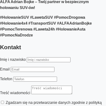
ALFA Adrian Bojke – Twój partner w bezpiecznym
holowaniu SUV-ów!
#HolowanieSUV #LawetaSUV #PomocDrogowa
#Holowanie4x4 #TransportSUV #ALFAAdrianBojke
#PomocTerenowa #Laweta24h #HolowanieAuta
#PomocNaDrodze
Kontakt
Imię i nazwisko
Email
Telefon
Treść wiadomości
Zgadzam się na przetwarzanie danych zgodnie z polityką