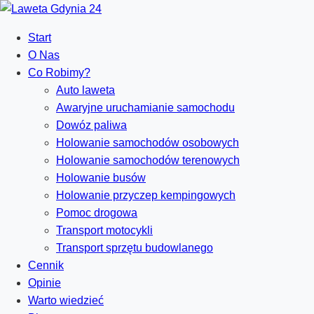
Start
O Nas
Co Robimy?
Auto laweta
Awaryjne uruchamianie samochodu
Dowóz paliwa
Holowanie samochodów osobowych
Holowanie samochodów terenowych
Holowanie busów
Holowanie przyczep kempingowych
Pomoc drogowa
Transport motocykli
Transport sprzętu budowlanego
Cennik
Opinie
Warto wiedzieć